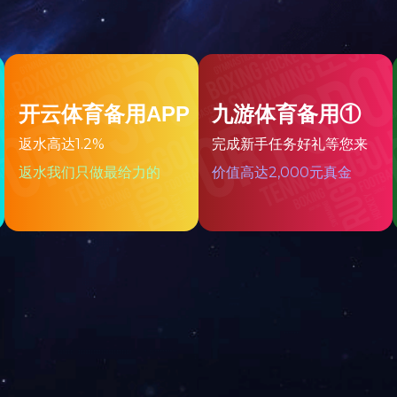
院党政办：
0731-58291415
院教务办：
0731-58291
院研究生办：
0731-58291152
院学工办：
0731-582
地址：
湖南省湘潭市雨湖区OD.COM平台·(中国区
[411201]
版权所有 Copyright © OD.COM平台·(中国区)体
国区)体育官方网站