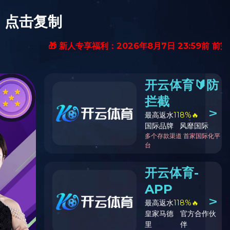
学校主页
新闻网
综合服务平台
服务指南
信息公开
学生工作
校友工作
下载专区