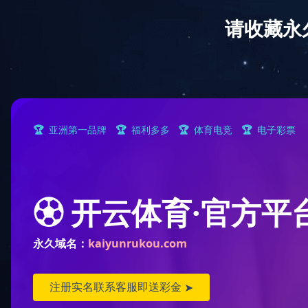
OD.COM平台
学院概况
师资队伍
·(中国区)体育官
方网站