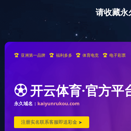
OD.COM平台
学院概况
师资队伍
·(中国区)体育官
方网站