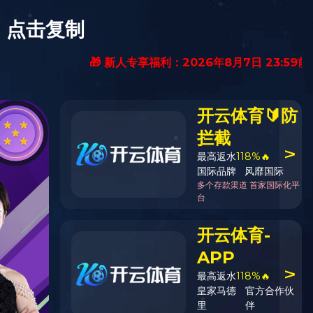
学校主页
新闻网
综合服务平台
服务指南
信息公开
学生工作
校友工作
下载专区