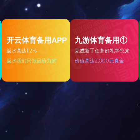
思想政治教育
赵慧敏
思想政治教育
杨丹萍
思想政治教育
沈佳琳
思想政治教育
武德康
思想政治教育
范学敏
思想政治教育
张嘉明
思想政治教育
白维振
思想政治教育
阙颂昆
思想政治教育
吴 海
思想政治教育
王雅慧
思想政治教育