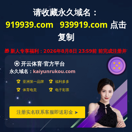
2009年历史专业毕业生
时间：2018-11-12 12:00:00
访问量：
1099
专业
姓名
专业
姓名
专业
姓名
历史
艾娟
历史
孙文斌
历史
李翠英
历史
陈春红
历史
覃春燕
历史
李小晴
历史
陈伟兰
历史
徐文萃
历史
刘良平
历史
陈玉耿
历史
杨秋艳
历史
刘琴