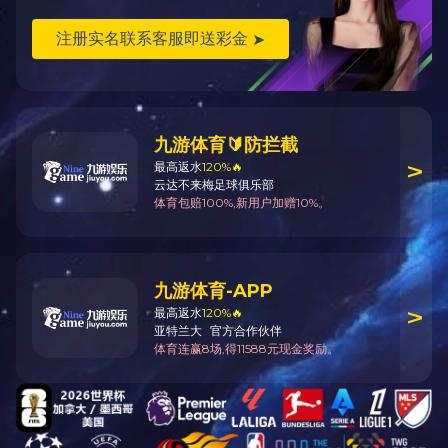
1xbet网页版登录入口
|
LD乐动·（中国）官方网站
|
乐动在线平
台
|
米兰官方端网站登录入口
|
乐竞(中国)Lejing·官方网站
|
AK
平台_AK(中国)一站式服务平台
|
院党政办：
0731-58291415
院教务办：
0731-58291413
院研究生办：
0731-58291152
院学工办：
0731-58291808
地址：
湖南省湘潭市雨湖区OD.COM平台·(中国区)体育官方网站
立言楼[411201]
版权所有 Copyright © OD.COM平台·(中国区)体育官方网站
OD.COM平台·(中国区)体育官方网站