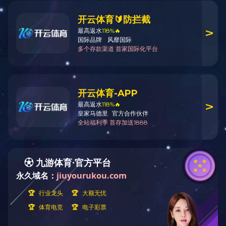
历史
段娟娟
历史
杨洋
历史
刘文鸯
历史
古勇
历史
殷莎
历史
宁小青
历史
胡莎莎
历史
张斌
历史
齐程程
历史
黄海君
历史
张静茹
历史
孙菲
历史
李宝强
历史
周静
历史
王敬然
历史
李被英
历史
朱丽娟
历史
王桃红
历史
李侃
历史
白秀英
历史
杨佳梅
历史
刘芳
历史
陈安仁
历史
殷畅
历史
刘璐瑶
历史
戴均禄
历史
喻彩平
历史
刘珊
历史
杜慧敏
历史
袁博洋
历史
刘文龙
历史
何燕
历史
张明敏
历史
刘晓
历史
胡月红
历史
赵俐
历史
钮洪美
历史
康凯
历史
周灵
历史
秦淑芳
历史
李保兰
历史
周旭
雷火体育app
|
乐竞中国有限公司官网
|
云博app官方在线入口
|