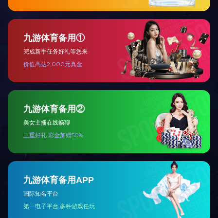
院党政办：
0731-58291415
院教务办：
0731-58291413
院研究生办：
0731-58291152
院学工办：
0731-58291808
地址：
湖南省湘潭市雨湖区OD.COM平台·(中国区)体育官方网站
立言楼[411201]
版权所有 Copyright © OD.COM平台·(中国区)体育官方网站
OD.COM平台·(中国区)体育官方网站
官方微信公众号