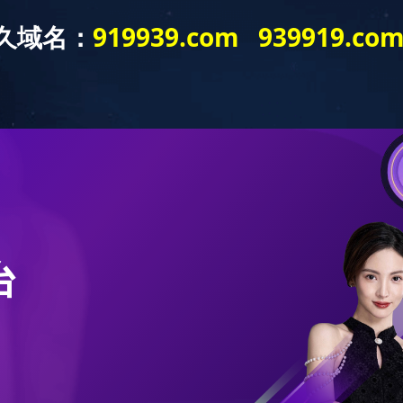
本科生教育
研究生教育
党群工作
科学研究