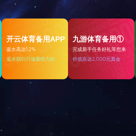
院党政办：
0731-58291415
院教务办：
0731-58291
院研究生办：
0731-58291152
院学工办：
0731-582
地址：
湖南省湘潭市雨湖区OD.COM平台·(中国区
[411201]
版权所有 Copyright © OD.COM平台·(中国区)体
国区)体育官方网站