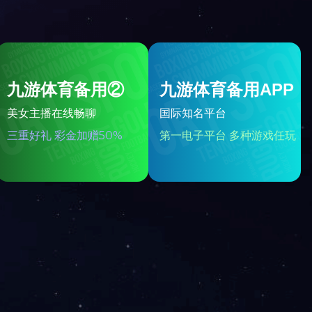
413
91808
)体育官方网站立言楼
官方微信公众号
育官方网站OD.COM平台·(中