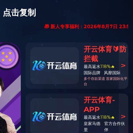
学校主页
新闻网
综合服务平台
服务指南
信息公开
学生工作
校友工作
下载专区