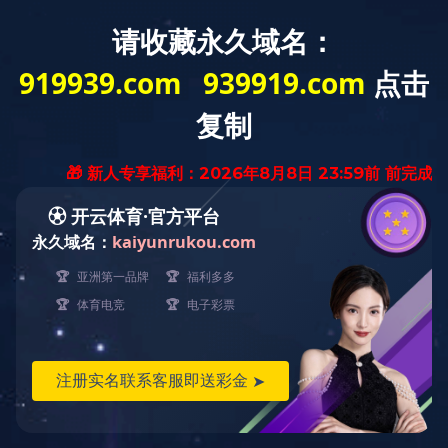
1974年汉语言文学专业毕业生
时间：2019-05-29 03:10:00
访问量：
601
专业
姓名
专业
姓名
专业
姓名
汉语言文
汉语言文
汉语言文
曹新吾
李清华
王惠云
学
学
学
汉语言文
汉语言文
汉语言文
曾日光
李文龙
王雀英
学
学
学