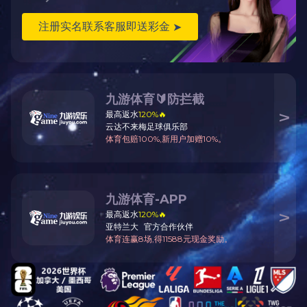
郭正祥
彭少清
张福云
学
学
学
汉语言文
汉语言文
汉语言文
贺文瑞
史庆祝
张建辉
学
学
学
汉语言文
汉语言文
汉语言文
胡应南
宋伟平
张士俊
学
学
学
汉语言文
汉语言文
汉语言文
黄慧群
谭炳哲
张正席
学
学
学
汉语言文
汉语言文
汉语言文
黄月华
唐春发
周开国
学
学
学
汉语言文
汉语言文
康文凤
唐根华
学
学
汉语言文
汉语言文
黎堂解
王辉娥
学
学
雷火体育app
|
乐竞中国有限公司官网
|
云博app官方在线入口
|
1xbet网页版登录入口
|
LD乐动·（中国）官方网站
|
乐动在线平
台
|
米兰官方端网站登录入口
|
乐竞(中国)Lejing·官方网站
|
AK