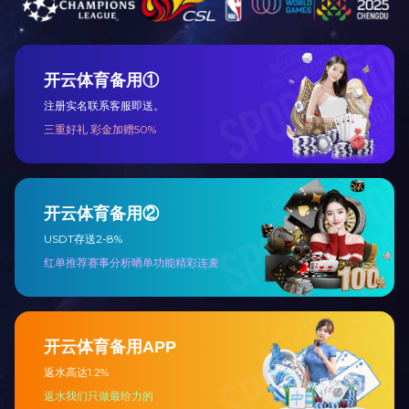
平台_AK(中国)一站式服务平台
|
院党政办：
0731-58291415
院教务办：
0731-58291413
院研究生办：
0731-58291152
院学工办：
0731-58291808
地址：
湖南省湘潭市雨湖区OD.COM平台·(中国区)体育官方网站
立言楼[411201]
版权所有 Copyright © OD.COM平台·(中国区)体育官方网站
OD.COM平台·(中国区)体育官方网站