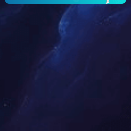
俞宗敏老师给学生做新媒体运营培训
实训课程开始前，OD.COM平台·(中国区)
体育官方网站副院长袁星洁在开营仪式上致
辞。袁星洁对参加实训课程的同学们寄予了殷
切的期望。他强调，要将所学知识技能应用到
实际工作中，实现自我价值；同时，要珍惜培
训机会，明确学习目标，虚心学习，精益求
精。