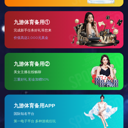
俞宗敏老师学习新媒体运营的理论知识和实践
技能。通过实际操作和案例分析，同学们将深
入了解新媒体运营的流程和策略，提高自己在
该领域的实际操作能力。同时，课程还将注重
培养同学们的创新思维和团队合作精神，为他
们未来的职业发展奠定坚实基础。